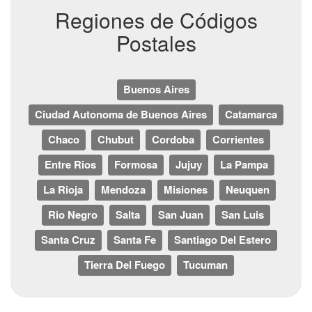
Regiones de Códigos
Postales
Buenos Aires
Ciudad Autonoma de Buenos Aires
Catamarca
Chaco
Chubut
Cordoba
Corrientes
Entre Rios
Formosa
Jujuy
La Pampa
La Rioja
Mendoza
Misiones
Neuquen
Rio Negro
Salta
San Juan
San Luis
Santa Cruz
Santa Fe
Santiago Del Estero
Tierra Del Fuego
Tucuman