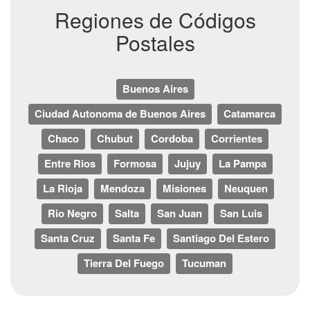
Regiones de Códigos
Postales
Buenos Aires
Ciudad Autonoma de Buenos Aires
Catamarca
Chaco
Chubut
Cordoba
Corrientes
Entre Rios
Formosa
Jujuy
La Pampa
La Rioja
Mendoza
Misiones
Neuquen
Rio Negro
Salta
San Juan
San Luis
Santa Cruz
Santa Fe
Santiago Del Estero
Tierra Del Fuego
Tucuman