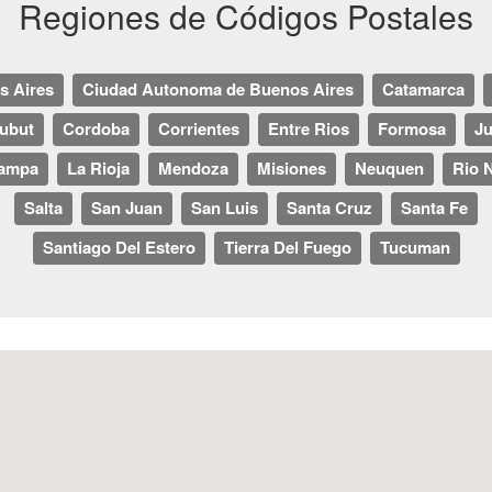
Regiones de Códigos Postales
s Aires
Ciudad Autonoma de Buenos Aires
Catamarca
ubut
Cordoba
Corrientes
Entre Rios
Formosa
Ju
ampa
La Rioja
Mendoza
Misiones
Neuquen
Rio 
Salta
San Juan
San Luis
Santa Cruz
Santa Fe
Santiago Del Estero
Tierra Del Fuego
Tucuman