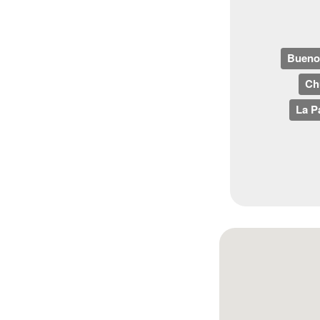
Bueno
Ch
La P